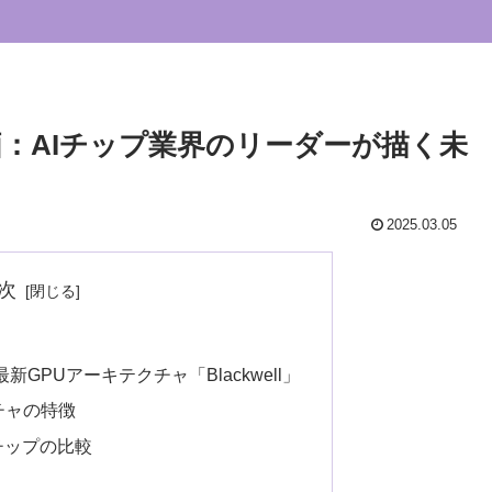
評価：AIチップ業界のリーダーが描く未
2025.03.05
次
と最新GPUアーキテクチャ「Blackwell」
テクチャの特徴
AIチップの比較