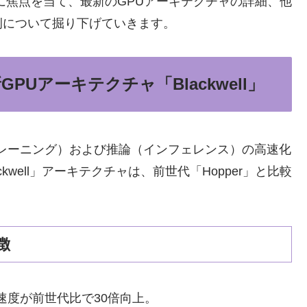
争力に焦点を当て、最新のGPUアーキテクチャの詳細、他
例について掘り下げていきます。
新GPUアーキテクチャ「Blackwell」
練（トレーニング）および推論（インフェレンス）の高速化
well」アーキテクチャは、前世代「Hopper」と比較
徴
速度が前世代比で30倍向上。