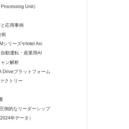
Processing Unit）
術と応用事例
技術
MシリーズやIntel Arc
・自動運転・産業用AI
スキャン解析
IA Driveプラットフォーム
ファクトリー
価
ける圧倒的なリーダーシップ
（2024年データ）