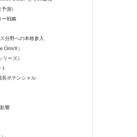
特徴（予測）
ンター戦略
ィクス分野への本格参入
 Orin/X）
nシリーズ）
ント
向と成長ポテンシャル
）
的影響
ョン