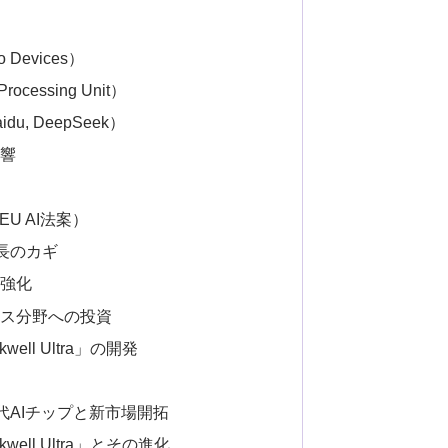
o Devices）
Processing Unit）
idu, DeepSeek）
影響
EU AI法案）
成長のカギ
の強化
クス分野への投資
well Ultra」の開発
次世代AIチップと新市場開拓
kwell Ultra」とその進化