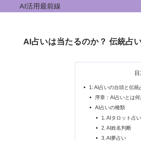
AI活用最前線
AI占いは当たるのか？ 伝統占
目
1: AI占いの台頭と伝
序章：AI占いとは
AI占いの種類
1. AIタロット占
2. AI姓名判断
3. AI夢占い