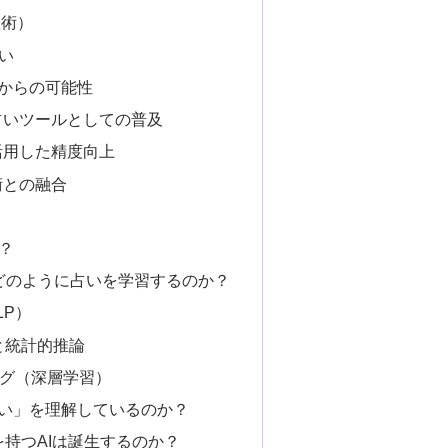
星術）
い
れからの可能性
の占いツールとしての普及
を活用した精度向上
術との融合
？
 どのように占いを学習するのか？
LP）
）と統計的推論
ング（深層学習）
占い」を理解しているのか？
感を持つAIは誕生するのか？