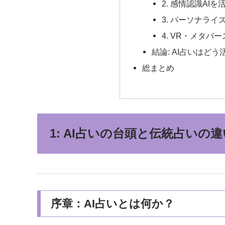
2. 感情認識AI
3. パーソナライ
4. VR・メタバ
結論: AI占いはど
総まとめ
1: AI占いの台頭と伝統占いの違
序章：AI占いとは何か？