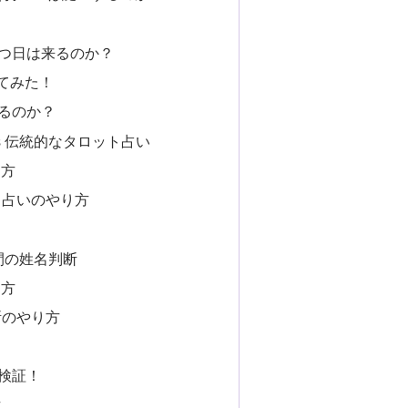
を持つ日は来るのか？
してみた！
えるのか？
 vs 伝統的なタロット占い
り方
ト占いのやり方
 人間の姓名判断
り方
断のやり方
を検証！
方