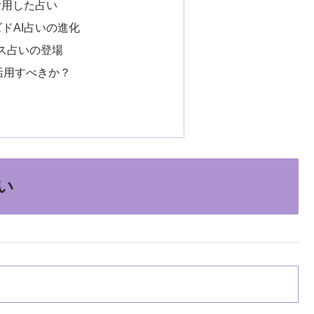
を活用した占い
ズドAI占いの進化
ース占いの登場
う活用すべきか？
い