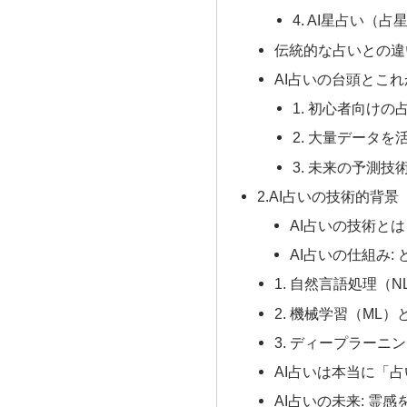
4. AI星占い（占
伝統的な占いとの違
AI占いの台頭とこ
1. 初心者向け
2. 大量データ
3. 未来の予測技
2.AI占いの技術的背景
AI占いの技術とは
AI占いの仕組み:
1. 自然言語処理（N
2. 機械学習（ML
3. ディープラーニ
AI占いは本当に「
AI占いの未来: 霊