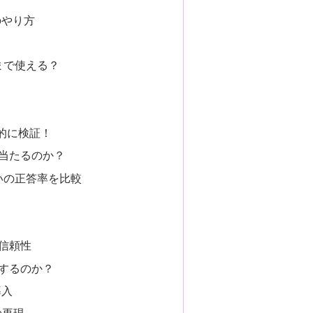
のやり方
こまで使える？
計的に検証！
い当たるのか？
統占いの正答率を比較
と信頼性
化するのか？
導入
の再現