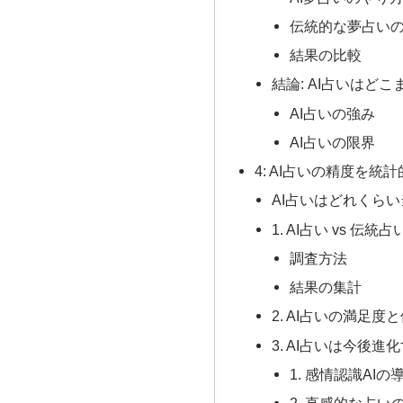
伝統的な夢占い
結果の比較
結論: AI占いはど
AI占いの強み
AI占いの限界
4: AI占いの精度を統
AI占いはどれくら
1. AI占い vs 伝
調査方法
結果の集計
2. AI占いの満足度
3. AI占いは今後進
1. 感情認識AIの
2. 直感的な占い