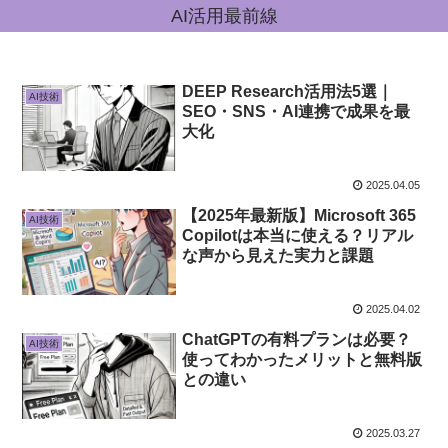
AI活用最前線
DEEP Research活用法5選｜
AI技術
SEO・SNS・AI連携で成果を最
大化
2025.04.05
【2025年最新版】Microsoft 365
AI技術
Copilotは本当に使える？リアル
な声から見えた実力と課題
2025.04.02
ChatGPTの有料プランは必要？
AI技術
使ってわかったメリットと無料版
との違い
2025.03.27