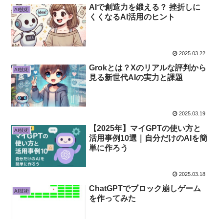
AIで創造力を鍛える？ 挫折しに
AI技術
くくなるAI活用のヒント
2025.03.22
Grokとは？Xのリアルな評判から
AI技術
見る新世代AIの実力と課題
2025.03.19
【2025年】マイGPTの使い方と
AI技術
活用事例10選｜自分だけのAIを簡
単に作ろう
2025.03.18
ChatGPTでブロック崩しゲーム
AI技術
を作ってみた