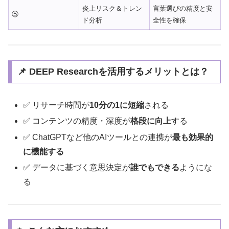
炎上リスク＆トレン
言葉選びの精度と安
⑤
ド分析
全性を確保
📌 DEEP Researchを活用するメリットとは？
✅ リサーチ時間が
10分の1に短縮
される
✅ コンテンツの精度・深度が
格段に向上
する
✅ ChatGPTなど他のAIツールとの連携が
最も効果的
に機能する
✅ データに基づく意思決定が
誰でもできる
ようにな
る