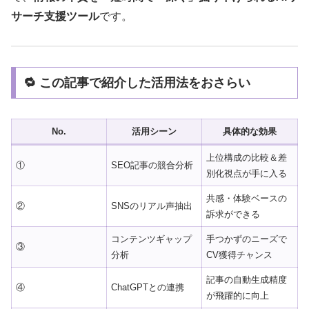
サーチ支援ツール
です。
🔁 この記事で紹介した活用法をおさらい
No.
活用シーン
具体的な効果
上位構成の比較＆差
①
SEO記事の競合分析
別化視点が手に入る
共感・体験ベースの
②
SNSのリアル声抽出
訴求ができる
コンテンツギャップ
手つかずのニーズで
③
分析
CV獲得チャンス
記事の自動生成精度
④
ChatGPTとの連携
が飛躍的に向上