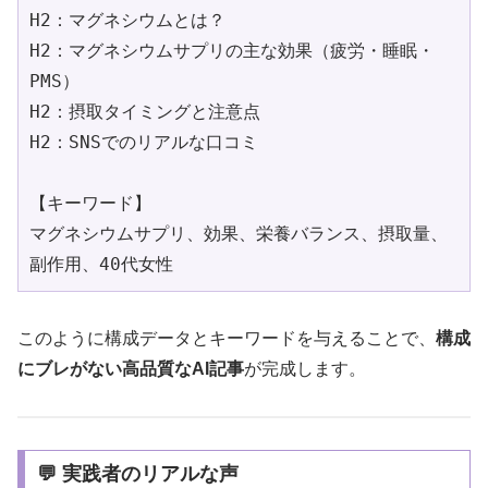
H2：マグネシウムとは？  
H2：マグネシウムサプリの主な効果（疲労・睡眠・
PMS）  
H2：摂取タイミングと注意点  
H2：SNSでのリアルな口コミ
【キーワード】
マグネシウムサプリ、効果、栄養バランス、摂取量、
副作用、40代女性
このように構成データとキーワードを与えることで、
構成
にブレがない高品質なAI記事
が完成します。
💬 実践者のリアルな声