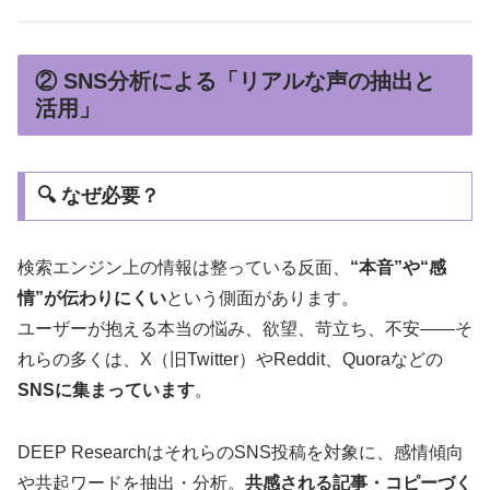
② SNS分析による「リアルな声の抽出と
活用」
🔍 なぜ必要？
検索エンジン上の情報は整っている反面、
“本音”や“感
情”が伝わりにくい
という側面があります。
ユーザーが抱える本当の悩み、欲望、苛立ち、不安――そ
れらの多くは、X（旧Twitter）やReddit、Quoraなどの
SNSに集まっています
。
DEEP ResearchはそれらのSNS投稿を対象に、感情傾向
や共起ワードを抽出・分析。
共感される記事・コピーづく