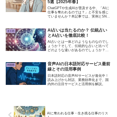
5選【2025年春】
ChatGPTや生成AIが普及する中、「AIに
仕事を奪われるのでは？」と不安を感じ
ていませんか？本記事では、実例とSNS
のリアルな声から導く“AIと共に働く”ため
のスキルアップ戦略を5つ紹介します。
AI占いは当たるのか？ 伝統占い
まとめ
とAI占いを徹底比較！
AI占いとは一体どのようなものなのでし
ょうか？そして、伝統的な占いと比べて
どのような違いがあるのでしょうか？本
記事では、AI占いの技術、実際の使用
例、そして伝統的な占いとの比較を通じ
て、その可能性と限界について徹底的に
音声AIの日本語対応サービス最前
AI技術
検証します。
線とその活用事例
日本語対応の音声AIサービスが進化中！
読み上げから対話、業務効率化まで、国
内外の注目サービスと活用例を解説。
AIに奪われる仕事・生き残る仕事のリス