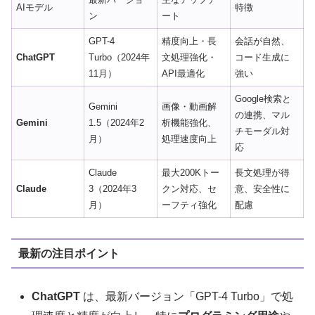
AIモデル
特徴
ン
ート
GPT-4
精度向上・長
会話が自然、
ChatGPT
Turbo（2024年
文処理強化・
コード生成に
11月）
API最適化
強い
Google検索と
Gemini
画像・動画解
の連携、マル
Gemini
1.5（2024年2
析機能強化、
チモーダル対
月）
処理速度向上
応
Claude
最大200Kトー
長文処理が得
Claude
3（2024年3
クン対応、セ
意、安全性に
月）
ーフティ強化
配慮
最新の注目ポイント
ChatGPT
は、最新バージョン「GPT-4 Turbo」で処