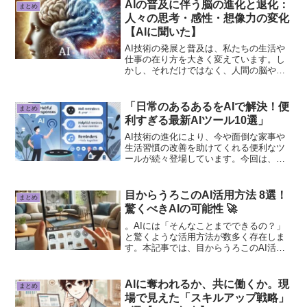
AIの普及に伴う脳の進化と退化：
まとめ
人々の思考・感性・想像力の変化
【AIに聞いた】
AI技術の発展と普及は、私たちの生活や
仕事の在り方を大きく変えています。し
かし、それだけではなく、人間の脳や思
考の仕組みにも影響を与えている可能性
があります。
「日常のあるあるをAIで解決！便
まとめ
利すぎる最新AIツール10選」
AI技術の進化により、今や面倒な家事や
生活習慣の改善を助けてくれる便利なツ
ールが続々登場しています。今回は、特
に「日常あるある」をピックアップし、
AIで解決する方法をご紹介します！実際
の口コミや使い方のコツも交えて解説し
目からうろこのAI活用方法 8選！
まとめ
ていきますので、ぜひ活用してみてくだ
驚くべきAIの可能性 🚀
さい。
。AIには「そんなことまでできるの？」
と驚くような活用方法が数多く存在しま
す。本記事では、目からうろこのAI活用
方法を8つ紹介します！
AIに奪われるか、共に働くか。現
まとめ
場で見えた「スキルアップ戦略」