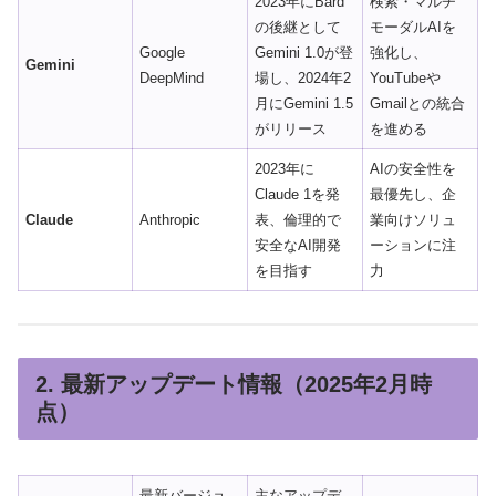
2023年にBard
検索・マルチ
の後継として
モーダルAIを
Google
Gemini 1.0が登
強化し、
Gemini
DeepMind
場し、2024年2
YouTubeや
月にGemini 1.5
Gmailとの統合
がリリース
を進める
2023年に
AIの安全性を
Claude 1を発
最優先し、企
Claude
Anthropic
表、倫理的で
業向けソリュ
安全なAI開発
ーションに注
を目指す
力
2. 最新アップデート情報（2025年2月時
点）
最新バージョ
主なアップデ