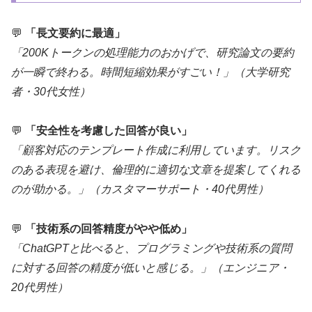
💬
「長文要約に最適」
「200Kトークンの処理能力のおかげで、研究論文の要約
が一瞬で終わる。時間短縮効果がすごい！」（大学研究
者・30代女性）
💬
「安全性を考慮した回答が良い」
「顧客対応のテンプレート作成に利用しています。リスク
のある表現を避け、倫理的に適切な文章を提案してくれる
のが助かる。」（カスタマーサポート・40代男性）
💬
「技術系の回答精度がやや低め」
「ChatGPTと比べると、プログラミングや技術系の質問
に対する回答の精度が低いと感じる。」（エンジニア・
20代男性）