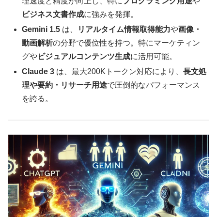
理速度と精度が向上し、特に
プログラミング用途
や
ビジネス文書作成
に強みを発揮。
Gemini 1.5
は、
リアルタイム情報取得能力
や
画像・
動画解析
の分野で優位性を持つ。特にマーケティン
グや
ビジュアルコンテンツ生成
に活用可能。
Claude 3
は、最大200Kトークン対応により、
長文処
理や要約・リサーチ用途
で圧倒的なパフォーマンス
を誇る。