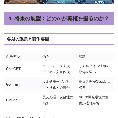
4. 将来の展望：どのAIが覇権を握るのか？
各AIの課題と競争要因
AIモデル
強み
課題
コーディング支援・
リアルタイム情報の
ChatGPT
ビジネス文書作成
取得が弱い
マルチモーダル対
長文処理がClaudeに
Gemini
応・検索との統合
劣る
長文処理・安全性の
APIや開発環境の整
Claude
高さ
備が遅れがち