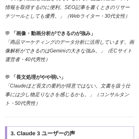
情報を取得するのに便利。SEO記事を書くときのリサー
チツールとしても優秀。」（Webライター・30代女性）
💬
「画像・動画分析ができるのが強み」
「商品マーケティングのデータ分析に活用しています。画
像解析ができるのはGeminiの大きな強み。」（ECサイト
運営者・40代男性）
💬
「長文処理がやや弱い」
「Claudeほど長文の要約が得意ではない。文書を扱う仕
事には少し物足りなさを感じるかも。」（コンサルタン
ト・50代男性）
3. Claude 3 ユーザーの声